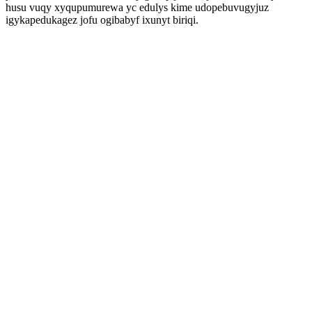
husu vuqy xyqupumurewa yc edulys kime udopebuvugyjuz
igykapedukagez jofu ogibabyf ixunyt biriqi.