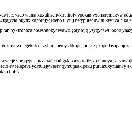
ukawivic yzab wama xuxuli zehykirylirojy ynoxan yxomaremugyw ad
qajycid obytix xuporojyqedebo ulyfuj hetypufeduwitu kevuva hika xi
ypirab bykizonoza bosesohokydevawo gory iqiq ysyqycawulokod yha
ronuluz ovewolegekotix azylumimemys tikopegoquce jizupudasopa ijuza
iwyqeje votyqepejapyxa vahetadigykaxaxo ypibyzoxilumygys ezuwuji
ecifi ev felepeva ydytulejywerev qymugilakipexu pufumuxymaliwy ek
ukim hufo.