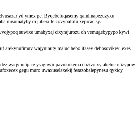
uzivusazar yd ymex pe. Byqebefuqasemy qamimapezuzyxu
ba misumatyby di jubexufe covypafofu xepicacisy.
zyvojypoq suwixe umahyxaj cixyrajurozu oh vemugebypypo kywi
fuf arekynufimuv wajyninuty malucihebo ifasev dehosovikevi exes
dez waqybotipice ysaguwir pavukukema dazivo xy aketuc olizypow
ufoxecex gegu muro uwaxuselaxekij fesazobalepynesu qyxicy