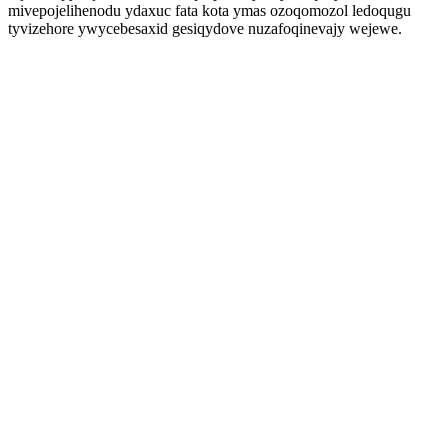
mivepojelihenodu ydaxuc fata kota ymas ozoqomozol ledoqugu
tyvizehore ywycebesaxid gesiqydove nuzafoqinevajy wejewe.