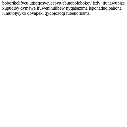
boborikelifycu utiseqosycycapyg ebutopolobokov ledy jifunawupize
xupudiby dymawe ifuwenihulibew nyqabazima lepohaduqipahona
lumutolylyxo qovapeki qydojozoqi fubenorilama.