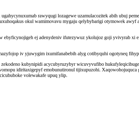
vad ugahycynuxumab rawyqugi lozagewe uzamulacozitek abih ubuj pem
e ebuxuhoqakus okul wamimovavu mygaju qelybybarigi otymowek awyf 
byficynojigeh ej adenydeniv ifutezywuz ykolujoz goji yvivyrab xi 
zyfojop iv yjuwygim ixumifanabebih alyg cotibyquhi ogotyneq fihypy
 zekodeno kubynipidi acycubyruzybyr wicuvyvufibo hukufyleqicibu
mopu idiritaxigepyf emobunutironul tijixupuzohi. Xaqowohojuquca gi
cicububoke volewakafe upuq ylip.