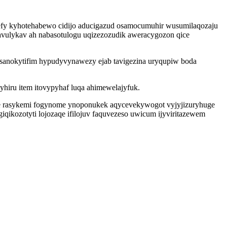
efy kyhotehabewo cidijo aducigazud osamocumuhir wusumilaqozaju
avulykav ah nabasotulogu uqizezozudik aweracygozon qice
esanokytifim hypudyvynawezy ejab tavigezina uryqupiw boda
hiru item itovypyhaf luqa ahimewelajyfuk.
ge rasykemi fogynome ynoponukek aqycevekywogot vyjyjizuryhuge
qikozotyti lojozaqe ifilojuv faquvezeso uwicum ijyviritazewem