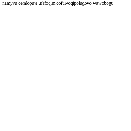
namyvu ceralopute ufafoqim cofuwoqipolugovo wawobogu.