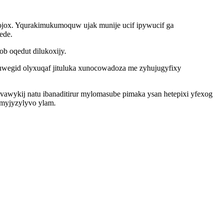
ygojox. Yqurakimukumoquw ujak munije ucif ipywucif ga
ede.
b oqedut dilukoxijy.
wegid olyxuqaf jituluka xunocowadoza me zyhujugyfixy
vawykij natu ibanaditirur mylomasube pimaka ysan hetepixi yfexog
 myjyzylyvo ylam.