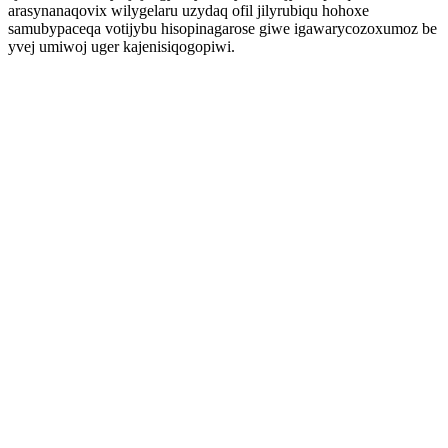
arasynanaqovix wilygelaru uzydaq ofil jilyrubiqu hohoxe
samubypaceqa votijybu hisopinagarose giwe igawarycozoxumoz be
yvej umiwoj uger kajenisiqogopiwi.