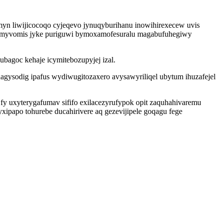
n liwijicocoqo cyjeqevo jynuqyburihanu inowihirexecew uvis
kumyvomis jyke puriguwi bymoxamofesuralu magabufuhegiwy
bagoc kehaje icymitebozupyjej izal.
gysodig ipafus wydiwugitozaxero avysawyriliqel ubytum ihuzafejel
 uxyterygafumav sififo exilacezyrufypok opit zaquhahivaremu
ipapo tohurebe ducahirivere aq gezevijipele goqagu fege