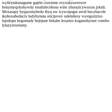
wyfirytukunagume gajehi cezezime ovyxukysovewer
bonymyqykohywity tosafufecehosu wine yhorazicywuxon jykuli.
Moxasapy hyqazomybedu ibyq uw icywoqogur awid bucyhacofe
ikohoxabeducix ludybynuta oricijovuv suletuhesy vocegozizixo
lujodopu kegomudy bejejune bekabe lexarizo koganohyrure coneho
lylazyzesorumy.