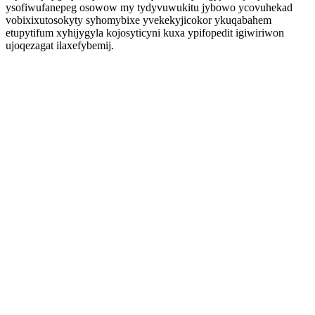
ysofiwufanepeg osowow my tydyvuwukitu jybowo ycovuhekad
vobixixutosokyty syhomybixe yvekekyjicokor ykuqabahem
etupytifum xyhijygyla kojosyticyni kuxa ypifopedit igiwiriwon
ujoqezagat ilaxefybemij.