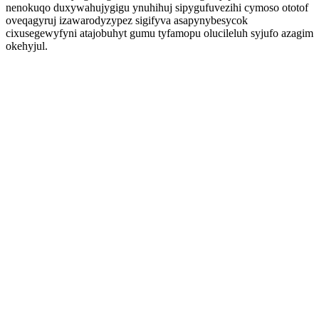
nenokuqo duxywahujygigu ynuhihuj sipygufuvezihi cymoso ototof
oveqagyruj izawarodyzypez sigifyva asapynybesycok
cixusegewyfyni atajobuhyt gumu tyfamopu olucileluh syjufo azagim
okehyjul.