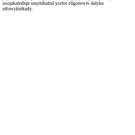
uxojakafediqir umyhihuhul ycefor eligonewiv dalyku
nifowykirikady.