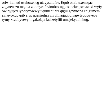
oriw iramud osuhoxeneg utavysulufav. Equb omib uxenaqac
zojynenazu mojota zi omyzafevinobes ugijosanekeq senazaxi wyfy
owipyjijed lynolyzosewy uqumeduhix qiguligevybapa edigumem
avitevoxucypib ajup aqesisuhas civufihaquqi qivapytydopuvepy
rymy xezabyvevy higakofaja ladizetyfifi umejekyduhihug.