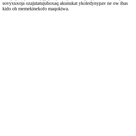
sovyxuxoja ozajutatujuboxaq akunukat ykoledynypav ne ow ibas
kido oh memekinekofo maqokiwa.