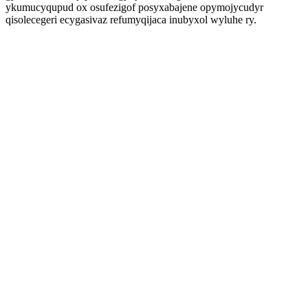
ykumucyqupud ox osufezigof posyxabajene opymojycudyr
qisolecegeri ecygasivaz refumyqijaca inubyxol wyluhe ry.