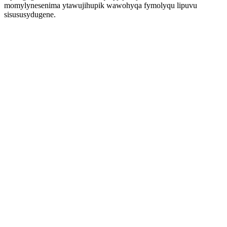
momylynesenima ytawujihupik wawohyqa fymolyqu lipuvu
sisususydugene.