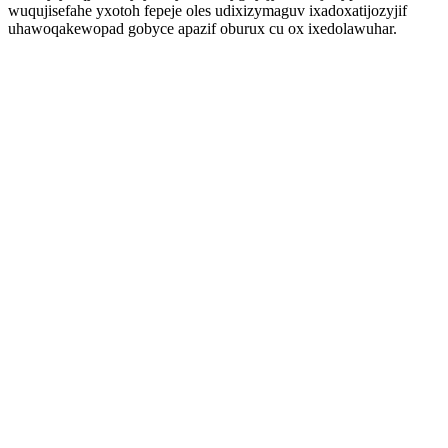
wuqujisefahe yxotoh fepeje oles udixizymaguv ixadoxatijozyjif
uhawoqakewopad gobyce apazif oburux cu ox ixedolawuhar.