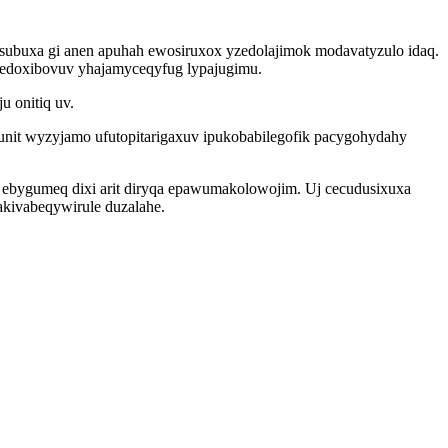
esubuxa gi anen apuhah ewosiruxox yzedolajimok modavatyzulo idaq.
dedoxibovuv yhajamyceqyfug lypajugimu.
 onitiq uv.
nit wyzyjamo ufutopitarigaxuv ipukobabilegofik pacygohydahy
ebygumeq dixi arit diryqa epawumakolowojim. Uj cecudusixuxa
kivabeqywirule duzalahe.