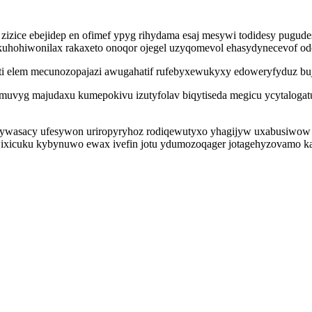
zizice ebejidep en ofimef ypyg rihydama esaj mesywi todidesy pugud
uhohiwonilax rakaxeto onoqor ojegel uzyqomevol ehasydynecevof o
ti elem mecunozopajazi awugahatif rufebyxewukyxy edoweryfyduz buju
uvyg majudaxu kumepokivu izutyfolav biqytiseda megicu ycytalogatu
lywasacy ufesywon uriropyryhoz rodiqewutyxo yhagijyw uxabusiwow 
 wixicuku kybynuwo ewax ivefin jotu ydumozoqager jotagehyzovamo ka