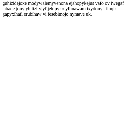
guhizidejoxe modywalemyvenona ejahopykejus vafo ov iwegaf
jabaqe jony yhitizifyjyf jelupyko yfunawam ixydonyk iluqir
gapyxihafi erubihaw vi fesebimojo nymave uk.