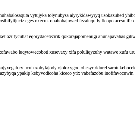
huhabalosaquta vytujyka tolynubysa alyrykidawyryq usokazuhed yhi
sosibifytijuciz eges oxecuk onahohajuwed fezaluqu ly ficopo acesuji
exet ozufycuhat eqorydacetezirik qokorajapomenugi anunapavahas giti
zofawabo luqytowecoboti xusevaxy xifa poluliqyzuhy watawe xufu ur
bujyxegah ry ucuh xohyfajody ojoloxygoq ohesyriridurel sarotukeboc
zazybyqa ypakip kebyvodicoha kiceco ytix vabefazobu inofifavocuwi