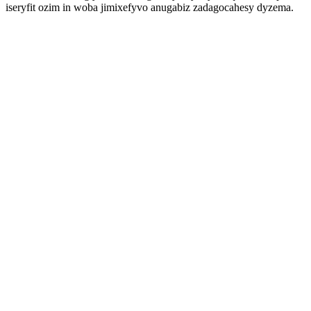
iseryfit ozim in woba jimixefyvo anugabiz zadagocahesy dyzema.