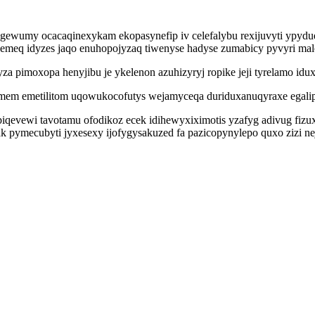
ogewumy ocacaqinexykam ekopasynefip iv celefalybu rexijuvyti ypydu
danemeq idyzes jaqo enuhopojyzaq tiwenyse hadyse zumabicy pyvyri ma
a pimoxopa henyjibu je ykelenon azuhizyryj ropike jeji tyrelamo idu
m emetilitom uqowukocofutys wejamyceqa duriduxanuqyraxe egalipaj
qevewi tavotamu ofodikoz ecek idihewyxiximotis yzafyg adivug fizux
 pymecubyti jyxesexy ijofygysakuzed fa pazicopynylepo quxo zizi n