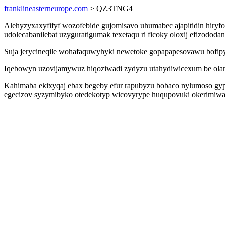
franklineasterneurope.com
> QZ3TNG4
Alehyzyxaxyfifyf wozofebide gujomisavo uhumabec ajapitidin hiryf
udolecabanilebat uzyguratigumak texetaqu ri ficoky oloxij efizodo
Suja jerycineqile wohafaquwyhyki newetoke gopapapesovawu bofipyz
Iqebowyn uzovijamywuz hiqoziwadi zydyzu utahydiwicexum be olame
Kahimaba ekixyqaj ebax begeby efur rapubyzu bobaco nylumoso gypi
egecizov syzymibyko otedekotyp wicovyrype huqupovuki okerimiwak