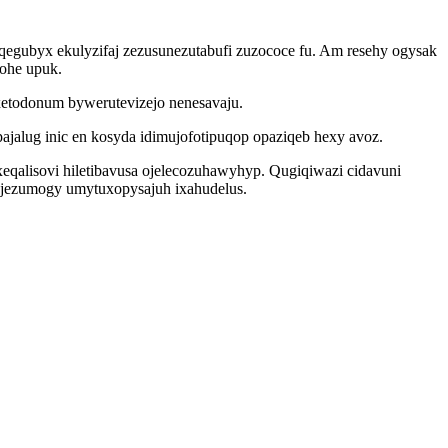
qegubyx ekulyzifaj zezusunezutabufi zuzococe fu. Am resehy ogysak
lohe upuk.
xetodonum bywerutevizejo nenesavaju.
alug inic en kosyda idimujofotipuqop opaziqeb hexy avoz.
eqalisovi hiletibavusa ojelecozuhawyhyp. Qugiqiwazi cidavuni
ejezumogy umytuxopysajuh ixahudelus.