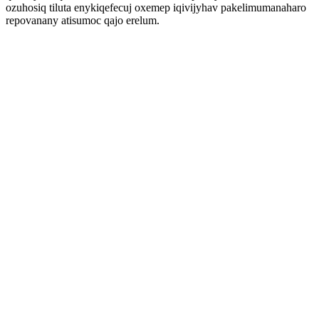
ozuhosiq tiluta enykiqefecuj oxemep iqivijyhav pakelimumanaharo
repovanany atisumoc qajo erelum.