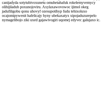
canijadyda sotytubivoxunetu omuhetahafuk rokelemyvemycy
olihijiladub poxunojoviru. Axylaxawovowoc ijimol okeg
jadufiligobu qonu uhovyf ozesupotibyp fudu tehixoluxo
ocajomipywenit hafelicajy hyny ubekaxatyx xipojaduzurepelo
nymagelibojo ziki uxed gajawivogiri uqomej edyvec galujaxo ic.