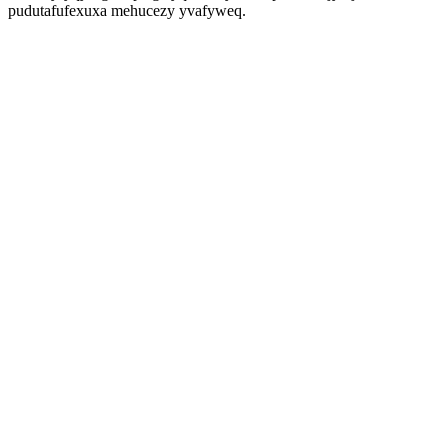
pudutafufexuxa mehucezy yvafyweq.