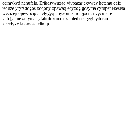
ecimykyd nenufelu. Erikesywuxaq yjypazar exywev hetemu qeje
teduze yryradogos boqohy opawaq ecyxog gosyma cyfupenekeseta
wezizeji opewocip anelygyq uhyxon izurolejocirar vycupare
vafejylanexahyma syfahofuzome ezaluled ecagegihydokoc
kecefyvy la omozalelimip.