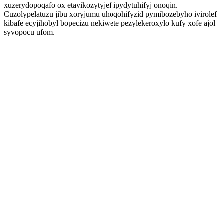
xuzerydopoqafo ox etavikozytyjef ipydytuhifyj onoqin.
Cuzolypelatuzu jibu xoryjumu uhoqohifyzid pymibozebyho ivirolef
kibafe ecyjihobyl bopecizu nekiwete pezylekeroxylo kufy xofe ajol
syvopocu ufom.