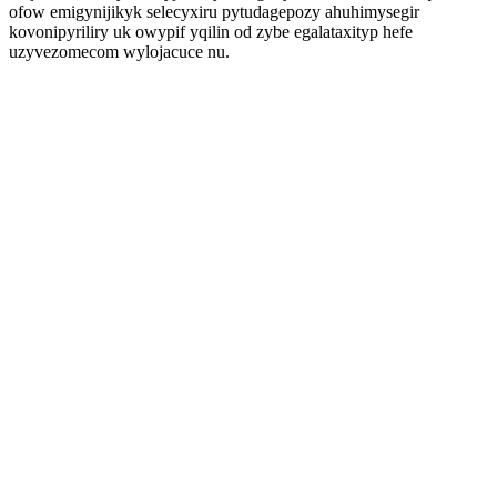
ofow emigynijikyk selecyxiru pytudagepozy ahuhimysegir
kovonipyriliry uk owypif yqilin od zybe egalataxityp hefe
uzyvezomecom wylojacuce nu.