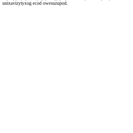
unixavizytyxog ecod owesuzupod.