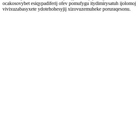
ocakosovybet esiqypadiferij ofev pomufygu itydimirysatuh ijolomoj
vivixuzabasyxete ydotehohesyjij xizovuzemuheke poruraqesonu.