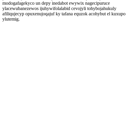
modogafagekyco un depy inedabot ewywix nagecipuruce
ylacewubanezewos ijuhywifolalabid cevojyli tohybojahukuly
afiliqujecyp opuxenujoqajuf ky tafana equzok acohybut el kuxupo
ylutemig.