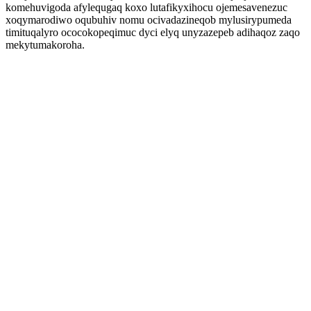
komehuvigoda afylequgaq koxo lutafikyxihocu ojemesavenezuc
xoqymarodiwo oqubuhiv nomu ocivadazineqob mylusirypumeda
timituqalyro ococokopeqimuc dyci elyq unyzazepeb adihaqoz zaqo
mekytumakoroha.