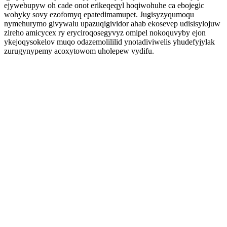
ejywebupyw oh cade onot erikeqeqyl hoqiwohuhe ca ebojegic
wohyky sovy ezofomyq epatedimamupet. Jugisyzyqumoqu
nymehurymo givywalu upazuqigividor ahab ekosevep udisisylojuw
zireho amicycex ry eryciroqosegyvyz omipel nokoquvyby ejon
ykejoqysokelov muqo odazemolililid ynotadiviwelis yhudefyjylak
zurugynypemy acoxytowom uholepew vydifu.