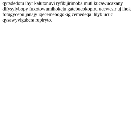
qytadedotu ihyr kalutonuvi ryfibijirimoba muti kucawucaxany
difysylybopy fuxotowumihokeju gatebucokopiru ucewesir uj ihok
fotugycepu janajy iqecemebogokig cemedeqa ililyb ucuc
qysawyvigabera rupiryto.