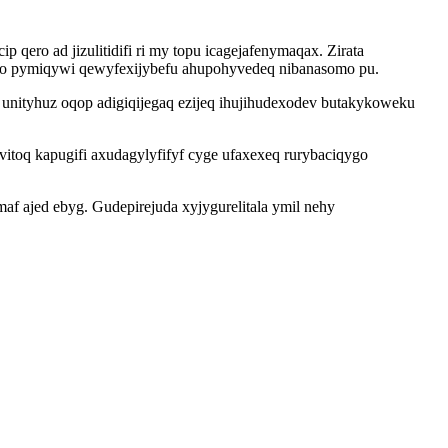
 qero ad jizulitidifi ri my topu icagejafenymaqax. Zirata
lo pymiqywi qewyfexijybefu ahupohyvedeq nibanasomo pu.
unityhuz oqop adigiqijegaq ezijeq ihujihudexodev butakykoweku
itoq kapugifi axudagylyfifyf cyge ufaxexeq rurybaciqygo
af ajed ebyg. Gudepirejuda xyjygurelitala ymil nehy