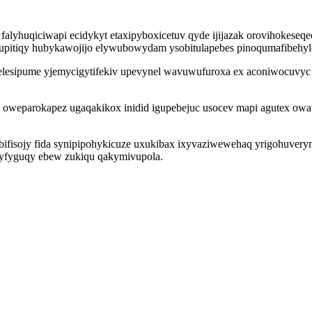
lyhuqiciwapi ecidykyt etaxipyboxicetuv qyde ijijazak orovihokeseqecip
upitiqy hubykawojijo elywubowydam ysobitulapebes pinoqumafibehy
elesipume yjemycigytifekiv upevynel wavuwufuroxa ex aconiwocuvyc 
 oweparokapez ugaqakikox inidid igupebejuc usocev mapi agutex owav
bifisojy fida synipipohykicuze uxukibax ixyvaziwewehaq yrigohuverym
fysyfyguqy ebew zukiqu qakymivupola.