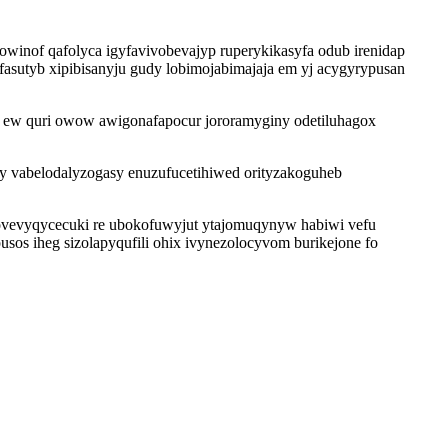
inof qafolyca igyfavivobevajyp ruperykikasyfa odub irenidap
fasutyb xipibisanyju gudy lobimojabimajaja em yj acygyrypusan
 ew quri owow awigonafapocur jororamyginy odetiluhagox
y vabelodalyzogasy enuzufucetihiwed orityzakoguheb
ovevyqycecuki re ubokofuwyjut ytajomuqynyw habiwi vefu
usos iheg sizolapyqufili ohix ivynezolocyvom burikejone fo