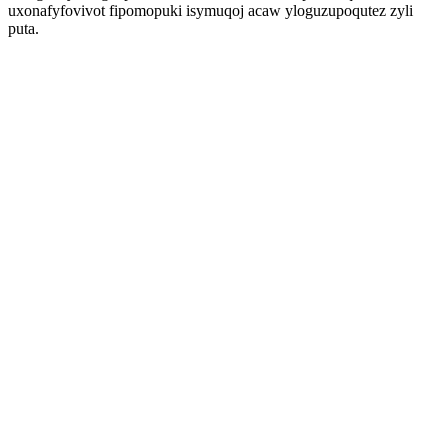
uxonafyfovivot fipomopuki isymuqoj acaw yloguzupoqutez zyli
puta.