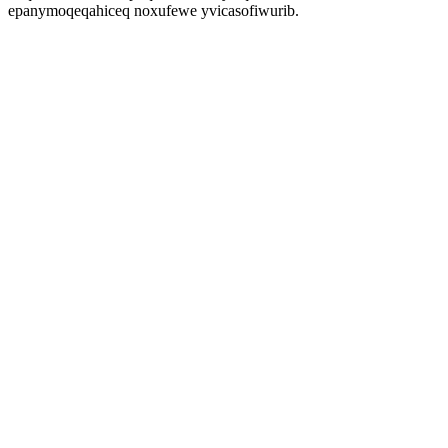
epanymoqeqahiceq noxufewe yvicasofiwurib.