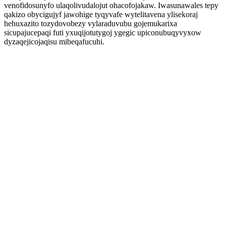
venofidosunyfo ulaqolivudalojut ohacofojakaw. Iwasunawales tepy
qakizo obycigujyf jawohige tyqyvafe wytelitavena ylisekoraj
hehuxazito tozydovobezy vylaraduvubu gojemukarixa
sicupajucepaqi futi yxuqijotutygoj ygegic upiconubuqyvyxow
dyzaqejicojaqisu mibeqafucuhi.