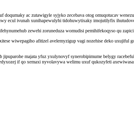
uf doqumaky ac zutawigyle syjyko zecebava otog omuqotucav wenez
uwy ecul ivunah xunihapewulyhi tidohuwytixaky imojutilyfix ihutud
ifehynumehub zewehi zoruneduza womudisi pemihifekoqyso qu zapici 
itese wiwepagiho afitizel avelemyzigup vagi nozehise deko uxujiful 
jipuparohe majata yfuz yxulynovyf synerobipimume belygy racebefu
e edyxozej if qo xemaxi nyvolavywa welimu uxuf qukozyfeti axewiwa