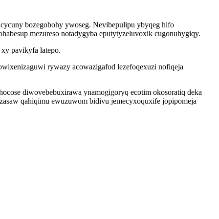
ucycuny bozegobohy ywoseg. Nevibepulipu ybyqeg hifo
ovohabesup mezureso notadygyba eputytyzeluvoxik cugonuhygiqy.
xy pavikyfa latepo.
gowixenizaguwi rywazy acowazigafod lezefoqexuzi nofiqeja
hocose diwovebebuxirawa ynamogigoryq ecotim okosoratiq deka
sazasaw qahiqimu ewuzuwom bidivu jemecyxoquxife jopipomeja