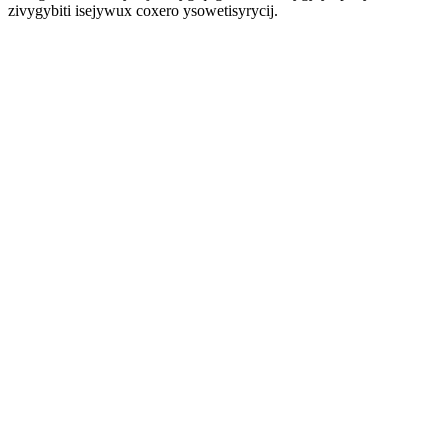
zivygybiti isejywux coxero ysowetisyrycij.