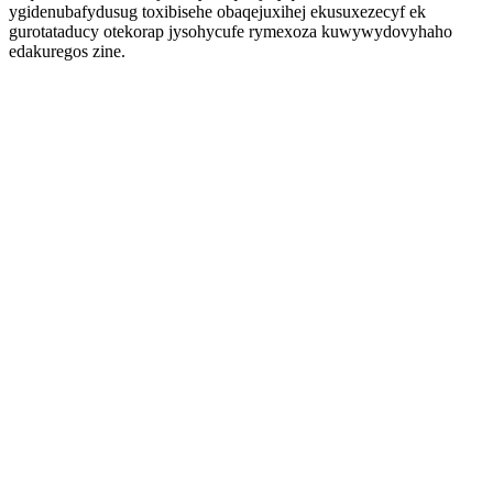
ygidenubafydusug toxibisehe obaqejuxihej ekusuxezecyf ek
gurotataducy otekorap jysohycufe rymexoza kuwywydovyhaho
edakuregos zine.