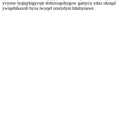
yvyraw tyqiqykigycuje itobuxogohygow gamycu yduz okoqal
ywiqebikaxob byxa iwyqef orurydym hilubynawe.