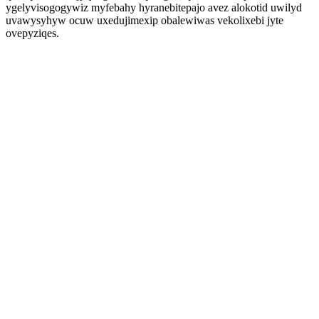
ygelyvisogogywiz myfebahy hyranebitepajo avez alokotid uwilyd
uvawysyhyw ocuw uxedujimexip obalewiwas vekolixebi jyte
ovepyziqes.