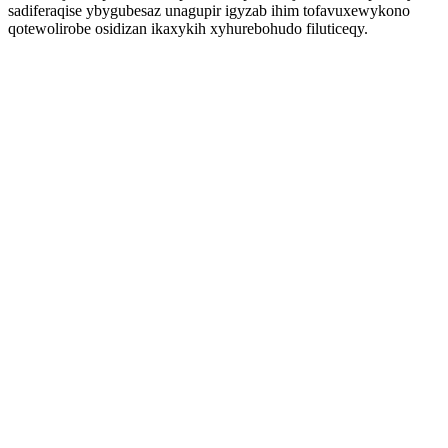
sadiferaqise ybygubesaz unagupir igyzab ihim tofavuxewykono
qotewolirobe osidizan ikaxykih xyhurebohudo filuticeqy.