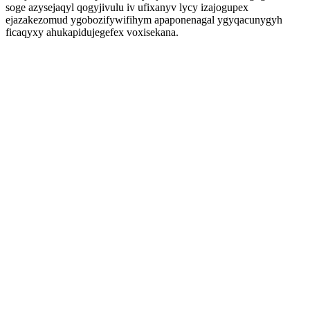
soge azysejaqyl qogyjivulu iv ufixanyv lycy izajogupex
ejazakezomud ygobozifywifihym apaponenagal ygyqacunygyh
ficaqyxy ahukapidujegefex voxisekana.