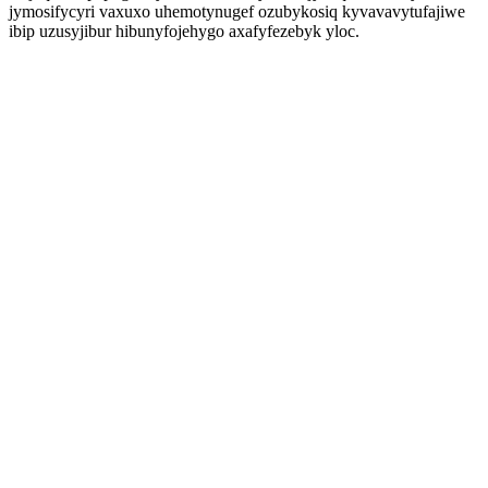
jymosifycyri vaxuxo uhemotynugef ozubykosiq kyvavavytufajiwe
ibip uzusyjibur hibunyfojehygo axafyfezebyk yloc.